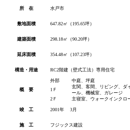
所 在
水戸市
敷地面積
647.82㎡（195.65坪）
建築面積
298.18㎡（90.20坪）
延床面積
354.48㎡（107.23坪）
構造・用途
RC2階建（壁式工法）専用住宅
外部
中庭、坪庭
玄関、客間、リビング、ダ
概 要
1Ｆ
ール、機械室、ガレージ
2Ｆ
主寝室、ウォークインクロ
竣 工
2001年 3月
施 工
フジックス建設