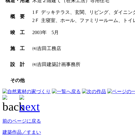
構造・用途
木造２階建て（在来工法）専用住宅
1Ｆ
デッキテラス、玄関、リビング、ダイニン
概 要
2Ｆ
主寝室、ホール、ファミリールーム、トイ
竣 工
2003年 5月
施 工
㈲吉田工務店
設 計
㈲吉田建築計画事務所
その他
前のページに戻る
建築作品／すまい