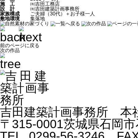
施 工
㈲吉田工務店
設 計
㈲吉田建築計画事務所
家族構成
ご夫婦（30代）＋お子様一人
敷地環境
集落地
前のページに戻る
次の作品
吉田建築計画事務所 本
〒315-0001茨城県石岡市石
TEL. 0299-56-3246 FAX