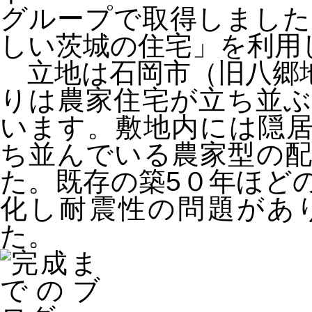
グループで取得しました
しい茨城の住宅」を利用
立地は石岡市（旧八郷
りは農家住宅が立ち並
います。敷地内には隠
ち並んでいる農家型の
た。既存の築5０年ほど
化し耐震性の問題があ
た。