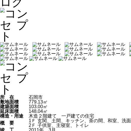
所 在
石岡市
敷地面積
779.13㎡
建築面積
103.00㎡
延床面積
148.04㎡
構造・用途
木造２階建て 一戸建ての住宅
1Ｆ
玄関、土間、キッチン、茶の間、和室、洗面
概 要
2Ｆ
子供室、主寝室、トイレ
竣 工
2011年 3月