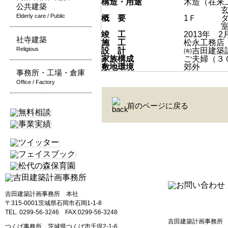
構造・用途
木造（在来
公共建築
Elderly care / Public
概 要
1Ｆ
竣 工
2013年 2
社寺建築
施 工
松永工務店
Religious
設 計
㈲吉田建築
家族構成
ご夫婦（３
敷地環境
郊外
事務所・工場・倉庫
Office / Factory
前のページに戻る
吉田建築計画事務所 本社
〒315-0001茨城県石岡市石岡1-1-8
TEL. 0299-56-3246 FAX:0299-56-3248
吉田建築計画事務所
つくば事務所 茨城県つくば市千現2-1-6