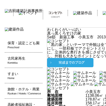
わくわくがいっぱい
真っ黒くろすけの家
Se邸
新築工事 小美玉市 2013
保育・認定こども園
「黒の家」といテーマで外観は全
Preschool
にし、一部杉板でアクセントとり
に、立体的な奥行きを感じさせて
し、外観も大きなポイントとなっ
古民家再生
Kominka
すまい
Home
旅館・ホテル・商業
所 在
小美玉市
Ryokan / Hotels / Commerce
敷地面積
1138.06㎡
建築面積
178.87㎡（
延床面積
158.17㎡（
高齢者福祉施設・