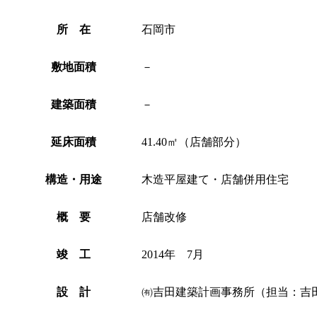
所 在
石岡市
敷地面積
－
建築面積
－
延床面積
41.40㎡（店舗部分）
構造・用途
木造平屋建て・店舗併用住宅
概 要
店舗改修
竣 工
2014年 7月
設 計
㈲吉田建築計画事務所（担当：吉